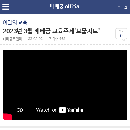
베베궁 official
로그인
이달의 교육
2023년 3월 베베궁 교육주제'보물지도'
0
베베궁코엘리
23.03.02
조회수 468