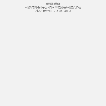
베베궁 official
서울특별시 송파구 삼학사로 81(삼전동) 서울빌딩 5층
사업자등록번호 : 215-86-20112