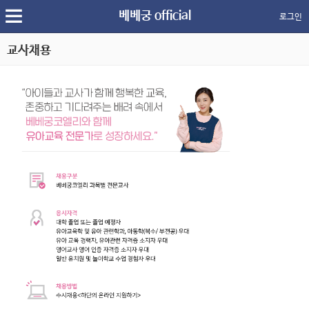
베베궁 official
로그인
교사채용